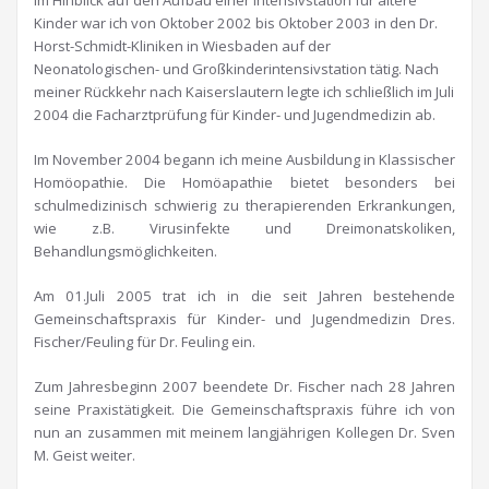
Im Hinblick auf den Aufbau einer Intensivstation für ältere
Kinder war ich von Oktober 2002 bis Oktober 2003 in den Dr.
Horst-Schmidt-Kliniken in Wiesbaden auf der
Neonatologischen- und Großkinderintensivstation tätig. Nach
meiner Rückkehr nach Kaiserslautern legte ich schließlich im Juli
2004 die Facharztprüfung für Kinder- und Jugendmedizin ab.
Im November 2004 begann ich meine Ausbildung in Klassischer
Homöopathie. Die Homöapathie bietet besonders bei
schulmedizinisch schwierig zu therapierenden Erkrankungen,
wie z.B. Virusinfekte und Dreimonatskoliken,
Behandlungsmöglichkeiten.
Am 01.Juli 2005 trat ich in die seit Jahren bestehende
Gemeinschaftspraxis für Kinder- und Jugendmedizin Dres.
Fischer/Feuling für Dr. Feuling ein.
Zum Jahresbeginn 2007 beendete Dr. Fischer nach 28 Jahren
seine Praxistätigkeit. Die Gemeinschaftspraxis führe ich von
nun an zusammen mit meinem langjährigen Kollegen Dr. Sven
M. Geist weiter.