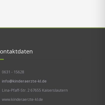
ontaktdaten
0631 - 15628
info@kinderaerzte-kl.de
Lina-Pfaff-Str. 2 67655 Kaiserslautern
www.kinderaerzte-kl.de