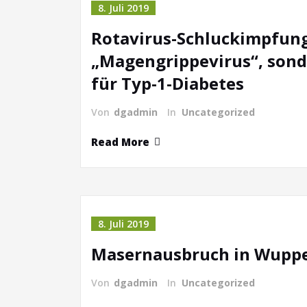
8. Juli 2019
Rotavirus-Schluckimpfung:
„Magengrippevirus“, sonde
für Typ-1-Diabetes
Von
dgadmin
In
Uncategorized
Read More
8. Juli 2019
Masernausbruch in Wupper
Von
dgadmin
In
Uncategorized